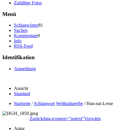
Zufällige Fotos
Menü
Schlagwörter
81
Suchen
Kommentare
0
Info
RSS-Feed
Identifikation
Anmeldung
Ansicht
Standard
Startseite
/
Schlagwort
Weltkulturerbe
/
Han-sur-Lesse
Zurück
data-iconpos="notext"
Vorwärts
Autor