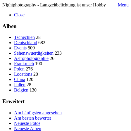
Nightphotography - Langzeitbelichtung ist unser Hobby
Menu
Close
Alben
Tschechien
28
Deutschland
682
Events
509
Sehenswuerdigkeiten
233
Astrophotographie
26
Frankreich
190
Polen
276
Locations
20
China
120
Italien
28
Belgien
130
Erweitert
Am häufigsten angesehen
Am besten bewertet
Neueste Fotos
Neueste Alben