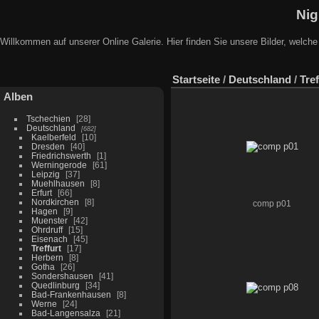
Nig
Willkommen auf unserer Online Galerie. Hier finden Sie unsere Bilder, welche
Startseite
/
Deutschland
/
Tref
Alben
Tschechien
28
Deutschland
682
Kaelberfeld
10
Dresden
40
Friedrichswerth
1
Werningerode
61
Leipzig
37
Muehlhausen
8
Erfurt
66
Nordkirchen
8
comp p01
Hagen
9
Muenster
42
Ohrdruff
15
Eisenach
45
Treffurt
17
Herbern
8
Gotha
26
Sondershausen
41
Quedlinburg
34
Bad-Frankenhausen
8
Werne
24
Bad-Langensalza
21