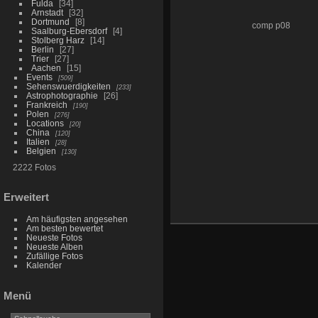
Fulda
34
Arnstadt
32
Dortmund
8
comp p08
Saalburg-Ebersdorf
4
Stolberg Harz
14
Berlin
27
Trier
27
Aachen
15
Events
509
Sehenswuerdigkeiten
233
Astrophotographie
26
Frankreich
190
Polen
276
Locations
20
China
120
Italien
28
Belgien
130
2222 Fotos
Erweitert
Am häufigsten angesehen
Am besten bewertet
Neueste Fotos
Neueste Alben
Zufällige Fotos
Kalender
Menü