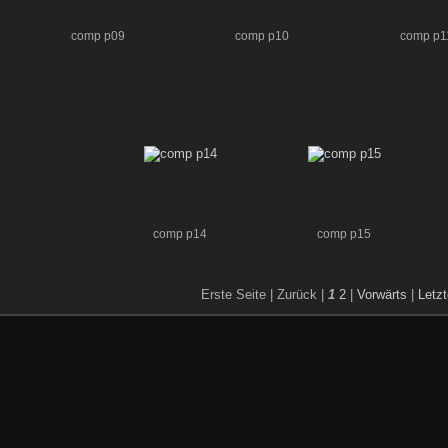
comp p09
comp p10
comp p1
comp p14
comp p15
Erste Seite |
Zurück |
1
2
|
Vorwärts
|
Letzt